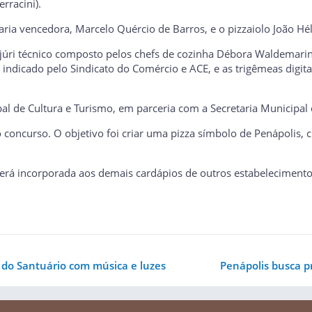
rracini).
aria vencedora, Marcelo Quércio de Barros, e o pizzaiolo João Héli
m júri técnico composto pelos chefs de cozinha Débora Waldemar
 indicado pelo Sindicato do Comércio e ACE, e as trigêmeas digita
ipal de Cultura e Turismo, em parceria com a Secretaria Municipa
o concurso. O objetivo foi criar uma pizza símbolo de Penápolis,
a, será incorporada aos demais cardápios de outros estabelecime
do Santuário com música e luzes
Penápolis busca p